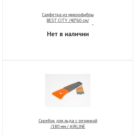
Салфетка из микрофибры
BEST CITY /40*60 см/
двусторонняя с окантовкой и
петелькой
Нет в наличии
Скребок для льда с резинкой
/180 мм./ AIRLINE