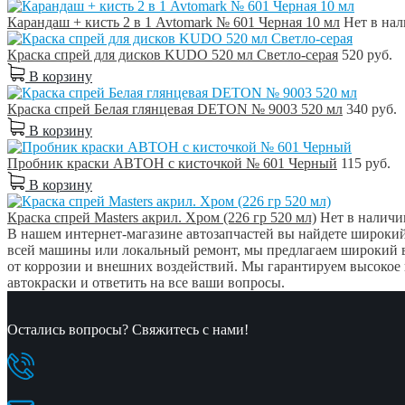
Карандаш + кисть 2 в 1 Avtomark № 601 Черная 10 мл
Нет в на
Краска спрей для дисков KUDO 520 мл Светло-серая
520 руб.
В корзину
Краска спрей Белая глянцевая DETON № 9003 520 мл
340 руб.
В корзину
Пробник краски АВТОН с кисточкой № 601 Черный
115 руб.
В корзину
Краска спрей Masters акрил. Хром (226 гр 520 мл)
Нет в наличи
В нашем интернет-магазине автозапчастей вы найдете широкий 
всей машины или локальный ремонт, мы предлагаем широкий в
от коррозии и внешних воздействий. Мы гарантируем высокое 
автокраски и ответить на все ваши вопросы.
Остались вопросы? Свяжитесь с нами!