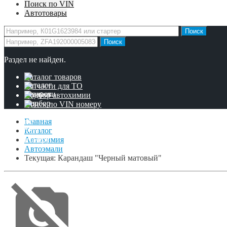
Поиск по VIN
Автотовары
Раздел не найден.
Каталог товаров
Запчасти для ТО
Подбор автохимии
Поиск по VIN номеру
Главная
Каталог
Автохимия
Автоэмали
Текущая:
Карандаш "Черный матовый"