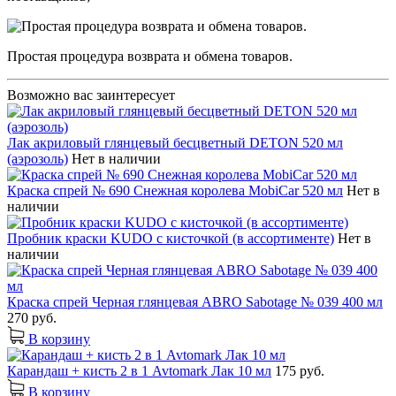
Простая процедура возврата и обмена товаров.
Возможно вас заинтересует
Лак акриловый глянцевый бесцветный DETON 520 мл
(аэрозоль)
Нет в наличии
Краска спрей № 690 Снежная королева MobiCar 520 мл
Нет в
наличии
Пробник краски KUDO с кисточкой (в ассортименте)
Нет в
наличии
Краска спрей Черная глянцевая ABRO Sabotage № 039 400 мл
270 руб.
В корзину
Карандаш + кисть 2 в 1 Avtomark Лак 10 мл
175 руб.
В корзину