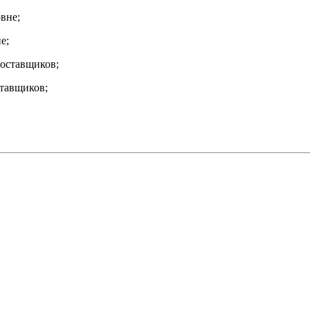
е;
тавщиков;