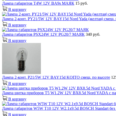
Лампа габаритов T4W 12V BA9s МАЯК
15 руб.
В корзину
Лампа 2-конт. PY21/5W 12V BAY15d Nord Yada (желтая) смещ.
В корзину
Лампа габаритов PSX24W 12V PG20/7 МАЯК
340 руб.
В корзину
Лампа 2-конт. P21/5W 12V BAY15d KOITO смещ. по высоте
12
В корзину
Лампа щитка приборов T5 W1.2W 12V BX8.5d Nord YADA с п
В корзину
Лампа габаритов W5W T10 12V W2.1x9.5d BOSCH Standart без
В корзину