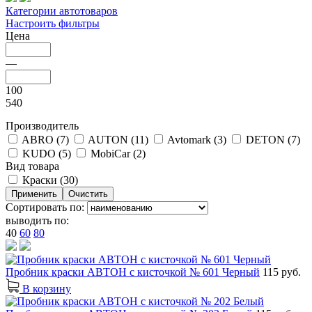
Категории автотоваров
Настроить фильтры
Цена
—
100
540
Производитель
ABRO (
7
)
AUTON (
11
)
Avtomark (
3
)
DETON (
7
)
KUDO (
5
)
MobiCar (
2
)
Вид товара
Краски (
30
)
Сортировать по:
выводить по:
40
60
80
Пробник краски АВТОН с кисточкой № 601 Черный
115 руб.
В корзину