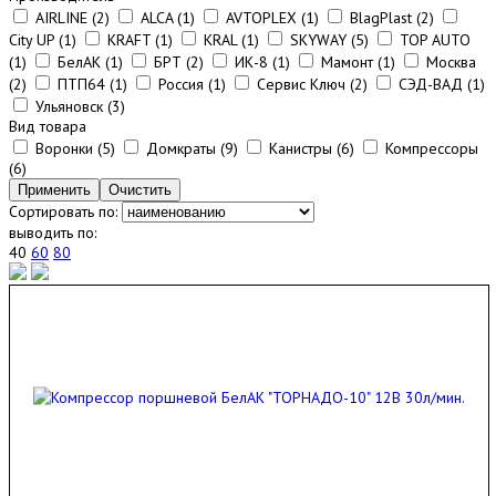
AIRLINE (
2
)
ALCA (
1
)
AVTOPLEX (
1
)
BlagPlast (
2
)
City UP (
1
)
KRAFT (
1
)
KRAL (
1
)
SKYWAY (
5
)
TOP AUTO
(
1
)
БелАК (
1
)
БРТ (
2
)
ИК-8 (
1
)
Мамонт (
1
)
Москва
(
2
)
ПТП64 (
1
)
Россия (
1
)
Сервис Ключ (
2
)
СЭД-ВАД (
1
)
Ульяновск (
3
)
Вид товара
Воронки (
5
)
Домкраты (
9
)
Канистры (
6
)
Компрессоры
(
6
)
Сортировать по:
выводить по:
40
60
80