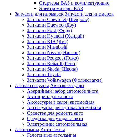
Стартеры ВАЗ и комплектующие
Электромоторы ВАЗ
Запчасти для иномарок
Запчасти для иномарок
Запчасти Chevrolet (Шевроле)
Запчасти Daewoo (Дэу)
Запчасти Ford (Форд)
Запчасти Hyundai (Хендай)
Запчасти KIA (Киа)
Запчасти Mitsubishi
Запчасти Nissan (Ниссан)
Запчасти Peugeot (Пежо)
Запчасти Renault (Рено)
Запчасти Skoda (Шкода)
Запчасти Toyota
Запчасти Volkswagen (Фольксваген)
Автоаксессуары
Автоаксессуары
Аварийный набор автомобилиста
Автопринадлежности
Аксессуары в салон автомобиля
Аксессуары для кузова автомобиля
Средства для ремонта авто
Средства для ухода за авто
Электроника автомобильная
Автолампы
Автолампы
Галогенные автолампы