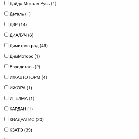
Дайдо Металл Русь (
4
)
Деталь (
1
)
ДЗР (
14
)
ДИАЛУЧ (
6
)
Димитровград (
49
)
ДимМоторс (
1
)
Евродеталь (
2
)
ИЖАВТОТОРМ (
4
)
ИЖОРА (
1
)
ИТЕЛМА (
1
)
КАРДАН (
1
)
КВАДРАТИС (
20
)
КЗАТЭ (
39
)