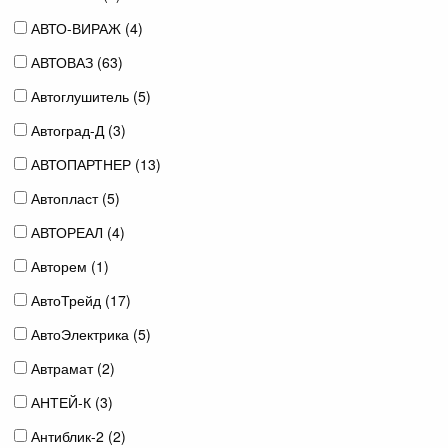
АВТО-ВИРАЖ (
4
)
АВТОВАЗ (
63
)
Автоглушитель (
5
)
Автоград-Д (
3
)
АВТОПАРТНЕР (
13
)
Автопласт (
5
)
АВТОРЕАЛ (
4
)
Авторем (
1
)
АвтоТрейд (
17
)
АвтоЭлектрика (
5
)
Автрамат (
2
)
АНТЕЙ-К (
3
)
Антиблик-2 (
2
)