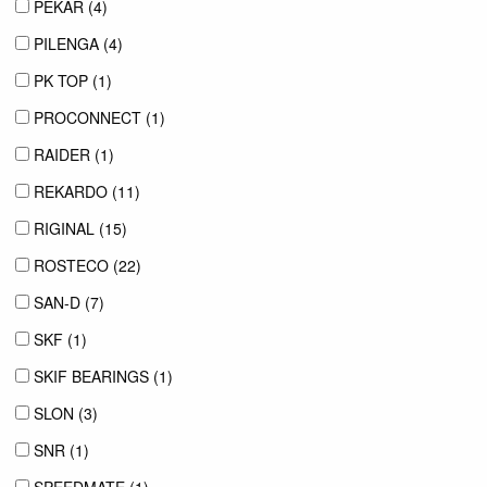
PEKAR (
4
)
PILENGA (
4
)
PK TOP (
1
)
PROCONNECT (
1
)
RAIDER (
1
)
REKARDO (
11
)
RIGINAL (
15
)
ROSTECO (
22
)
SAN-D (
7
)
SKF (
1
)
SKIF BEARINGS (
1
)
SLON (
3
)
SNR (
1
)
SPEEDMATE (
1
)