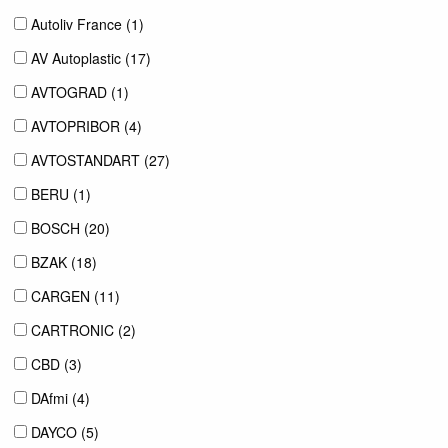
Autoliv France (
1
)
AV Autoplastic (
17
)
AVTOGRAD (
1
)
AVTOPRIBOR (
4
)
AVTOSTANDART (
27
)
BERU (
1
)
BOSCH (
20
)
BZAK (
18
)
CARGEN (
11
)
CARTRONIC (
2
)
CBD (
3
)
DAfmi (
4
)
DAYCO (
5
)