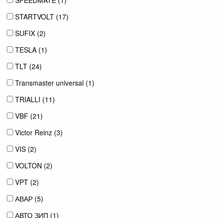
STARTVOLT (
17
)
SUFIX (
2
)
TESLA (
1
)
TLT (
24
)
Transmaster universal (
1
)
TRIALLI (
11
)
VBF (
21
)
Victor Reinz (
3
)
VIS (
2
)
VOLTON (
2
)
VPT (
2
)
АВАР (
5
)
АВТО ЗИП (
1
)