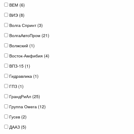
ВЕМ (
6
)
ВИЭ (
8
)
Волга Спринт (
3
)
ВолгаАвтоПром (
21
)
Волжский (
1
)
Восток-Амфибия (
4
)
ВПЗ-15 (
1
)
Гидравлика (
1
)
ГПЗ (
1
)
ГрандРиАл (
25
)
Группа Омега (
12
)
Гусев (
2
)
ДААЗ (
5
)