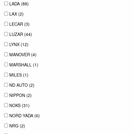
LADA (
88
)
LAX (
2
)
LECAR (
3
)
LUZAR (
44
)
LYNX (
12
)
MANOVER (
4
)
MARSHALL (
1
)
MILES (
1
)
ND AUTO (
2
)
NIPPON (
2
)
NOKS (
31
)
NORD YADA (
6
)
NRG (
2
)