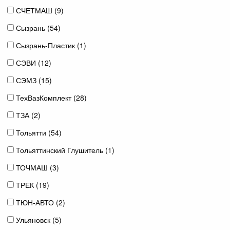
СЧЕТМАШ (
9
)
Сызрань (
54
)
Сызрань-Пластик (
1
)
СЭВИ (
12
)
СЭМЗ (
15
)
ТехВазКомплект (
28
)
ТЗА (
2
)
Тольятти (
54
)
Тольяттинский Глушитель (
1
)
ТОЧМАШ (
3
)
ТРЕК (
19
)
ТЮН-АВТО (
2
)
Ульяновск (
5
)