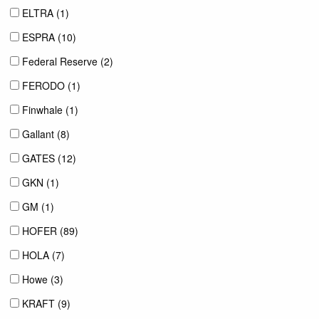
ELTRA (
1
)
ESPRA (
10
)
Federal Reserve (
2
)
FERODO (
1
)
Finwhale (
1
)
Gallant (
8
)
GATES (
12
)
GKN (
1
)
GM (
1
)
HOFER (
89
)
HOLA (
7
)
Howe (
3
)
KRAFT (
9
)