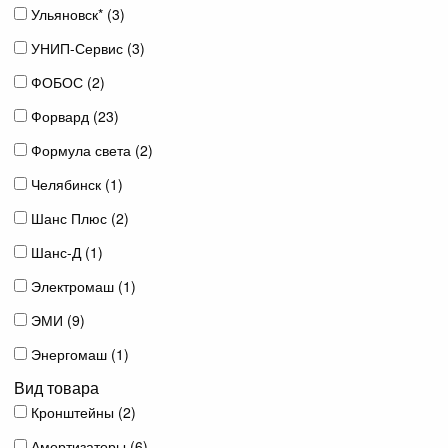
Ульяновск* (
3
)
УНИП-Сервис (
3
)
ФОБОС (
2
)
Форвард (
23
)
Формула света (
2
)
Челябинск (
1
)
Шанс Плюс (
2
)
Шанс-Д (
1
)
Электромаш (
1
)
ЭМИ (
9
)
Энергомаш (
1
)
Вид товара
Кронштейны (
2
)
Амортизаторы (
6
)