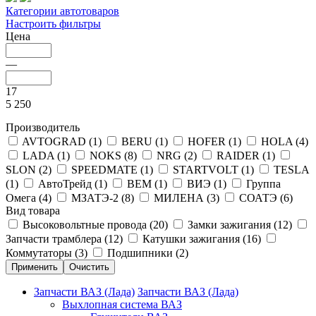
Категории автотоваров
Настроить фильтры
Цена
—
17
5 250
Производитель
AVTOGRAD (
1
)
BERU (
1
)
HOFER (
1
)
HOLA (
4
)
LADA (
1
)
NOKS (
8
)
NRG (
2
)
RAIDER (
1
)
SLON (
2
)
SPEEDMATE (
1
)
STARTVOLT (
1
)
TESLA
(
1
)
АвтоТрейд (
1
)
ВЕМ (
1
)
ВИЭ (
1
)
Группа
Омега (
4
)
МЗАТЭ-2 (
8
)
МИЛЕНА (
3
)
СОАТЭ (
6
)
Вид товара
Высоковольтные провода (
20
)
Замки зажигания (
12
)
Запчасти трамблера (
12
)
Катушки зажигания (
16
)
Коммутаторы (
3
)
Подшипники (
2
)
Запчасти ВАЗ (Лада)
Запчасти ВАЗ (Лада)
Выхлопная система ВАЗ